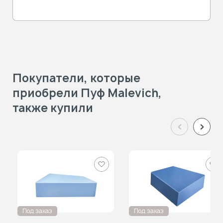
Покупатели, которые
приобрели Пуф Malevich,
также купили
Добавить
Доб
в
в
избранное
изб
Под заказ
Под заказ