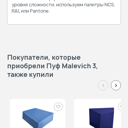
уровня сложности, используем палитры NCS,
RAL или Pantone.
Покупатели, которые
приобрели Пуф Malevich 3,
также купили
Добавить
Доб
в
в
избранное
изб