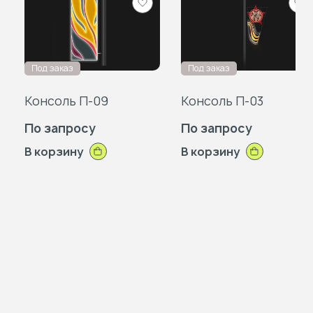
Добавить
Доб
в
в
избранное
изб
Под заказ
Под заказ
Консоль П-09
Консоль П-03
По запросу
По запросу
В корзину
В корзину