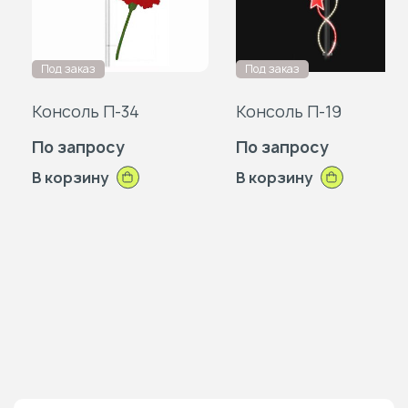
в
в
избранное
изб
Под заказ
Под заказ
Консоль П-34
Консоль П-19
По запросу
По запросу
В корзину
В корзину