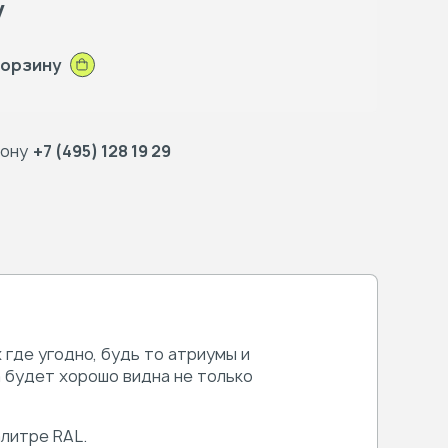
у
корзину
фону
+7 (495) 128 19 29
где угодно, будь то атриумы и
 будет хорошо видна не только
литре RAL.