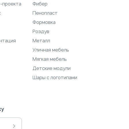
н-проекта
Фибер
ж
Пенопласт
Формовка
Роздув
нтация
Металл
Уличная мебель
Мягкая мебель
Детские модули
Шары с логотипами
ку