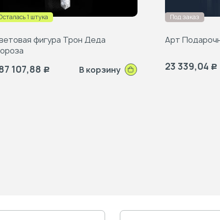
Осталась 1 штука
Под заказ
ветовая фигура Трон Деда
Арт Подарочн
ороза
23 339,04
87 107,88
Р
В корзину
Р