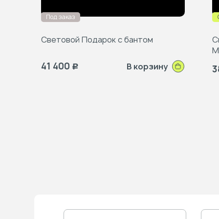
Под заказ
Световой Подарок с бантом
С
М
41 400
В корзину
Р
3