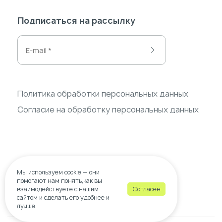
Подписаться на рассылку
Политика обработки персональных данных
Согласие на обработку персональных данных
Мы используем
cookie
— они
помогают нам понять,как вы
взаимодействуете с нашим
Согласен
сайтом и сделать его удобнее и
© 2026 wow-decor.ru
лучше.