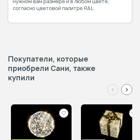
нужном вам размере и в любом цвете,
согласно цветовой палитре RAL.
Покупатели, которые
приобрели Сани, также
купили
Добавить
Доб
в
в
избранное
изб