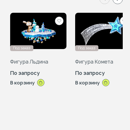
Добавить
Доб
в
в
избранное
изб
Под заказ
Под заказ
Фигура Льдина
Фигура Комета
По запросу
По запросу
В корзину
В корзину