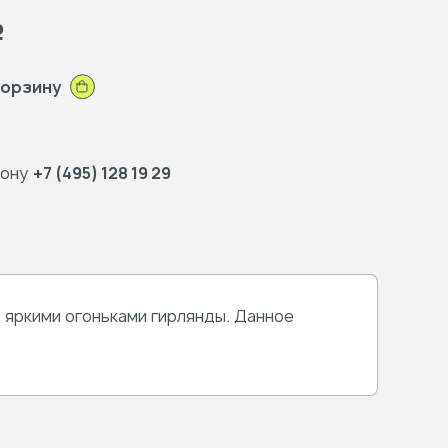
Р
корзину
фону
+7 (495) 128 19 29
 яркими огоньками гирлянды. Данное