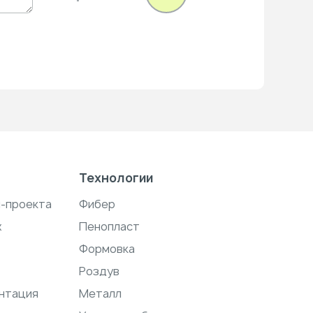
Технологии
н-проекта
Фибер
ж
Пенопласт
Формовка
Роздув
нтация
Металл