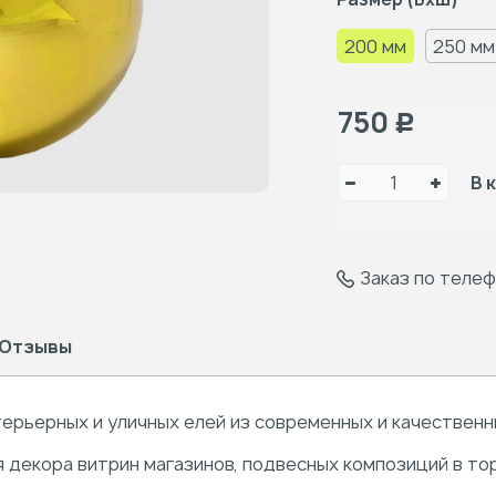
200 мм
250 мм
750
Р
В 
Заказ по теле
Отзывы
ерьерных и уличных елей из современных и качественн
я декора витрин магазинов, подвесных композиций в то