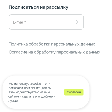
Подписаться на рассылку
Политика обработки персональных данных
Согласие на обработку персональных данных
Мы используем
cookie
— они
помогают нам понять,как вы
взаимодействуете с нашим
Согласен
сайтом и сделать его удобнее и
© 2026 wow-decor.ru
лучше.