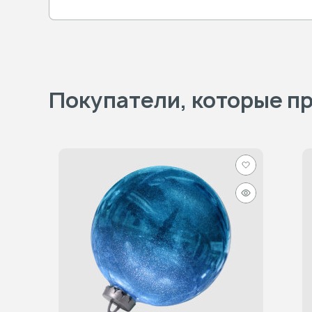
Покупатели, которые пр
Добавить
в
Быстрый
избранное
просмотр