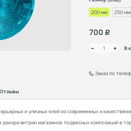
200 мм
250 мм
700
Р
В 
Заказ по теле
Отзывы
ерьерных и уличных елей из современных и качественн
я декора витрин магазинов, подвесных композиций в то