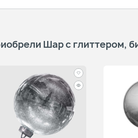
иобрели Шар с глиттером, б
Добавить
в
Быстрый
избранное
просмотр