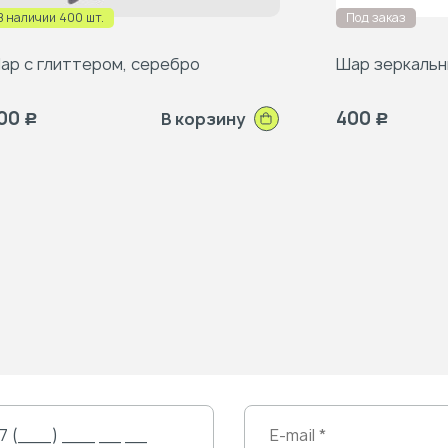
В наличии 400 шт.
Под заказ
ар с глиттером, серебро
Шар зеркаль
00
400
В корзину
Р
Р