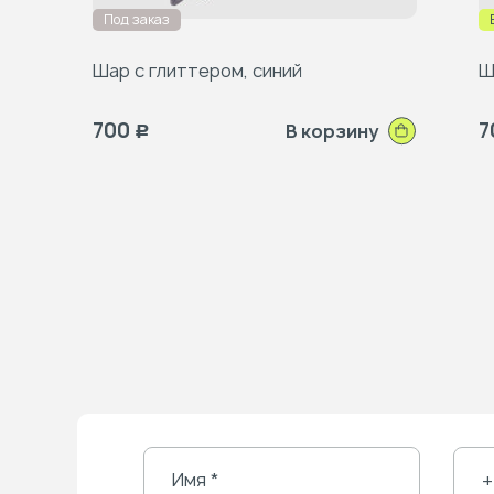
Под заказ
Шар с глиттером, синий
Ш
700
7
В корзину
Р