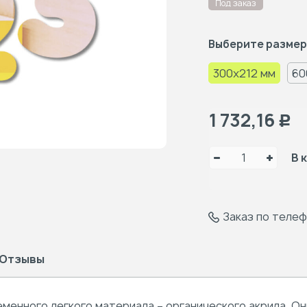
Под заказ
Выберите размер
300x212 мм
60
1 732,16
Р
В 
Заказ по теле
Отзывы
еменного легкого материала – органического акрила.