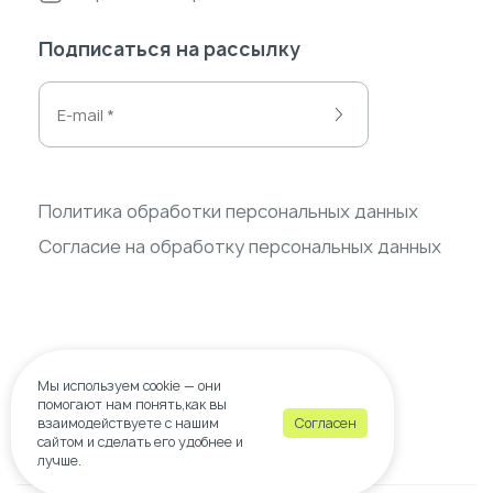
Подписаться на рассылку
Политика обработки персональных данных
Согласие на обработку персональных данных
Мы используем
cookie
— они
помогают нам понять,как вы
взаимодействуете с нашим
Согласен
сайтом и сделать его удобнее и
© 2026 wow-decor.ru
лучше.