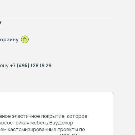
у
корзину
фону
+7 (495) 128 19 29
овное эластичное покрытие, которое
износостойкая мебель ВауДекор
няем кастомизированные проекты по