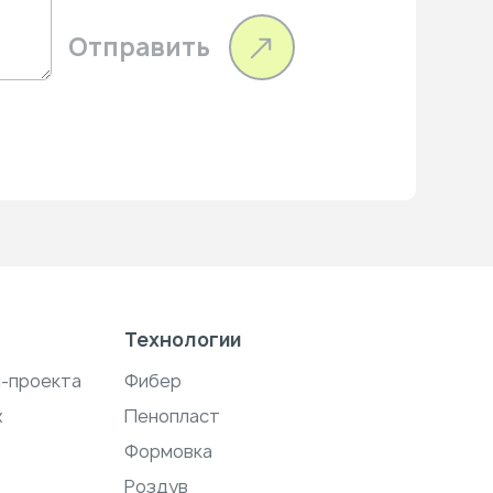
Отправить
Технологии
н-проекта
Фибер
ж
Пенопласт
Формовка
Роздув