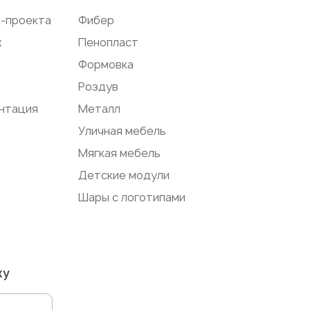
н-проекта
Фибер
ж
Пенопласт
Формовка
Роздув
нтация
Металл
Уличная мебель
Мягкая мебель
Детские модули
Шары с логотипами
ку