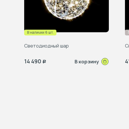
В наличии 6 шт.
Светодиодный шар
С
14 490
4
В корзину
Р