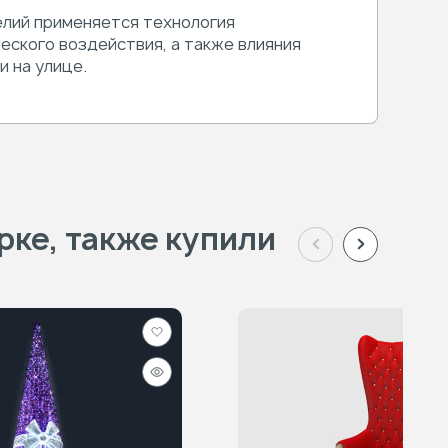
елий применяется технология
еского воздействия, а также влияния
и на улице.
рке, также купили
Добавить
в
Быстрый
избранное
просмотр