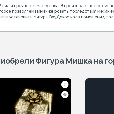
 вид и прочность материала. В производстве всех изд
торое позволяем минимизировать последствия механич
ете установить фигуры ВауДекор как в помещении, так 
иобрели Фигура Мишка на го
Добавить
в
Быстрый
избранное
просмотр