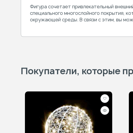
Фигура сочетает привлекательный внешний
специального многослойного покрытия, ко
окружающей среды. В связи с этим, вы мож
Покупатели, которые пр
Добавить
в
Быстрый
избранное
просмотр