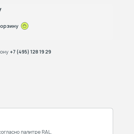
у
корзину
фону
+7 (495) 128 19 29
огласно палитре RAL.