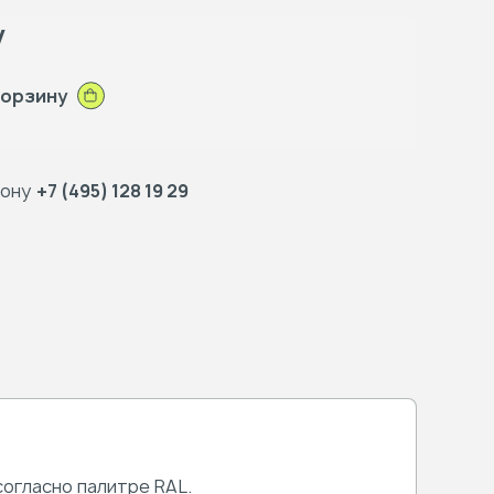
у
корзину
фону
+7 (495) 128 19 29
огласно палитре RAL.