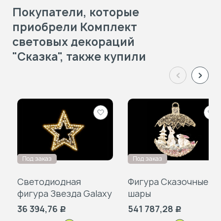
Покупатели, которые
приобрели Комплект
световых декораций
"Сказка", также купили
Добавить
Доб
в
в
избранное
изб
Под заказ
Под заказ
Светодиодная
Фигура Сказочные
фигура Звезда Galaxy
шары
36 394,76
541 787,28
Р
Р