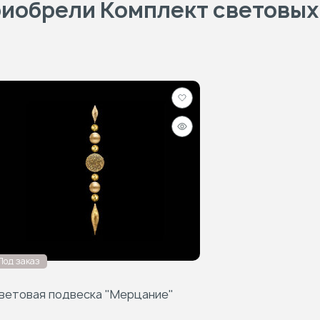
риобрели Комплект световых
Добавить
в
Быстрый
избранное
просмотр
Под заказ
ветовая подвеска "Мерцание"