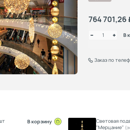
764 701,26
В 
Заказ по теле
шт
Световая под
В корзину
"Мерцание"
(з