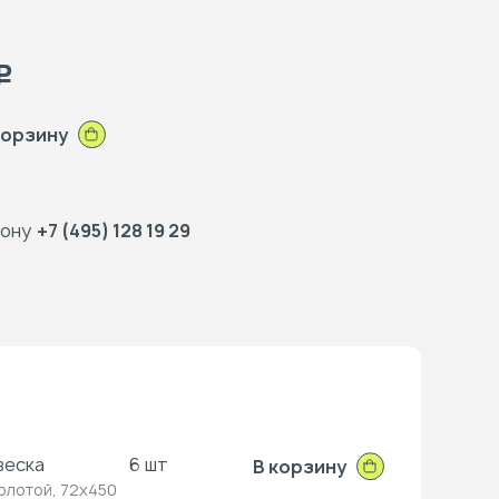
Р
корзину
фону
+7 (495) 128 19 29
веска
6 шт
В корзину
олотой, 72x450