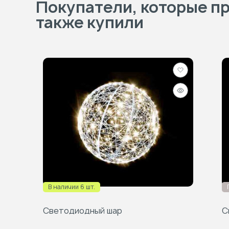
Покупатели, которые п
также купили
Добавить
в
Быстрый
избранное
просмотр
В наличии 6 шт.
Светодиодный шар
С