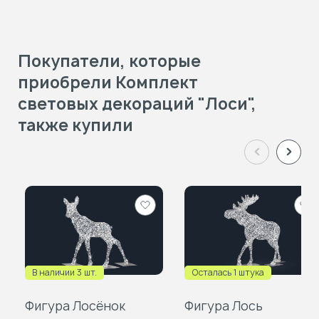
Покупатели, которые
приобрели Комплект
световых декораций "Лоси",
также купили
Добавить
Доб
в
в
избранное
изб
В наличии 3 шт.
Осталась 1 штука
Фигура Лосёнок
Фигура Лось