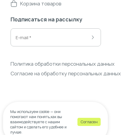
Корзина товаров
Подписаться на рассылку
Политика обработки персональных данных
Согласие на обработку персональных данных
Мы используем
cookie
— они
помогают нам понять,как вы
взаимодействуете с нашим
Согласен
сайтом и сделать его удобнее и
© 2026 wow-decor.ru
лучше.