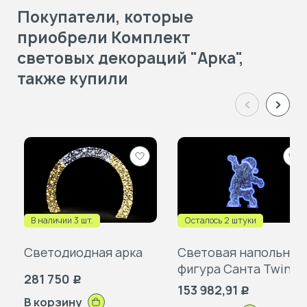
Покупатели, которые
приобрели Комплект
световых декораций "Арка",
также купили
Добавить
Доб
в
в
избранное
изб
В наличии 3 шт.
Осталось 2 штуки
Светодиодная арка
Световая напольная
фигура Санта Twinkle
281 750
Р
153 982,91
Р
В корзину