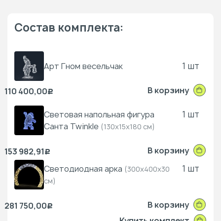
Состав комплекта:
1 шт
Арт Гном весельчак
В корзину
110 400,00
Р
1 шт
Световая напольная фигура
Санта Twinkle
(130x15x180 см)
В корзину
153 982,91
Р
1 шт
Светодиодная арка
(300x400x30
см)
В корзину
281 750,00
Р
Купить комплект