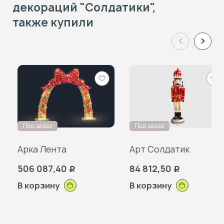
декораций "Солдатики",
также купили
Добавить
Доб
в
в
избранное
изб
Под заказ
Под заказ
Арка Лента
Арт Солдатик
506 087,40
84 812,50
Р
Р
В корзину
В корзину