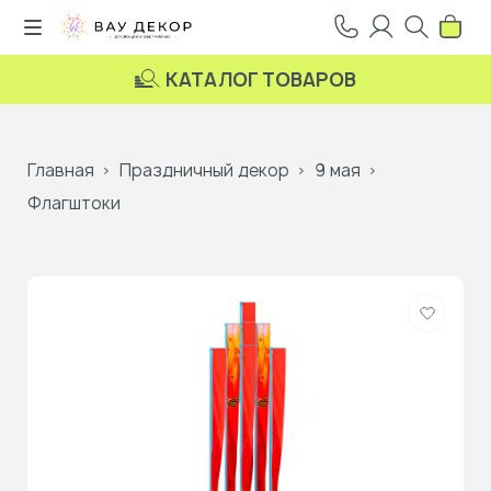
КАТАЛОГ ТОВАРОВ
Главная
Праздничный декор
9 мая
Флагштоки
Добави
в
избранн