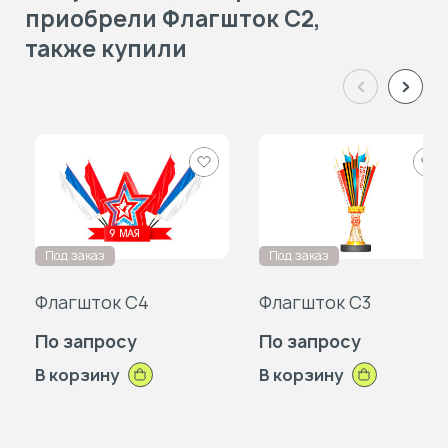
приобрели Флагшток С2,
также купили
Добавить
Доб
в
в
избранное
изб
Под заказ
Под заказ
Флагшток С4
Флагшток С3
По запросу
По запросу
В корзину
В корзину