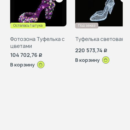
в
в
избранное
изб
Осталась 1 штука
Под заказ
Фотозона Туфелька с
Туфелька световая
цветами
220 573,74
Р
104 702,76
Р
В корзину
В корзину