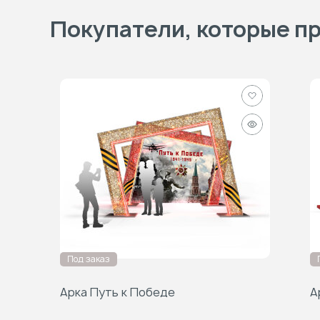
Покупатели, которые пр
Добавить
в
Быстрый
избранное
просмотр
Под заказ
Арка Путь к Победе
А