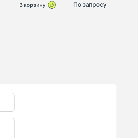
По запросу
В корзину
В к