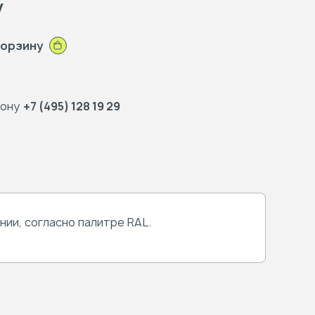
у
корзину
фону
+7 (495) 128 19 29
ии, согласно палитре RAL.