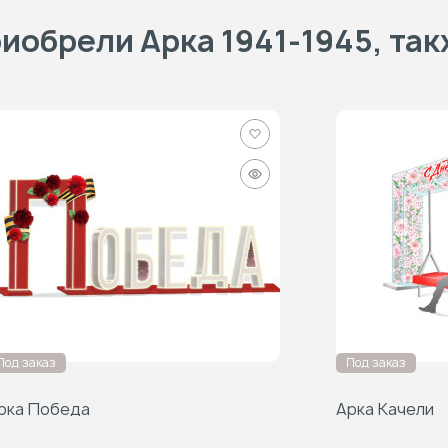
иобрели Арка 1941-1945, та
Добавить
в
Быстрый
избранное
просмотр
Под заказ
Под заказ
рка Победа
Арка Качели