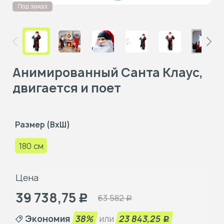
Под заказ
Анимированный Санта Клаус,
двигается и поет
Размер (ВxШ)
180 см
Цена
39 738,75
63 582
Р
Р
Экономия
38%
или
23 843,25
Р