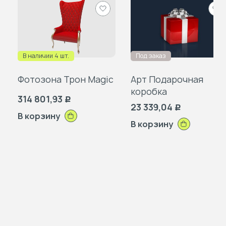
Добавить
Доб
в
в
избранное
изб
В наличии 4 шт.
Под заказ
Фотозона Трон Magic
Арт Подарочная
коробка
314 801,93
Р
23 339,04
Р
В корзину
В корзину