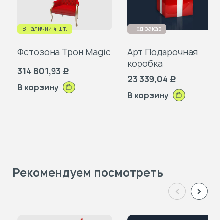
избранное
изб
В наличии 4 шт.
Под заказ
Фотозона Трон Magic
Арт Подарочная
коробка
314 801,93
Р
23 339,04
Р
В корзину
В корзину
Рекомендуем посмотреть