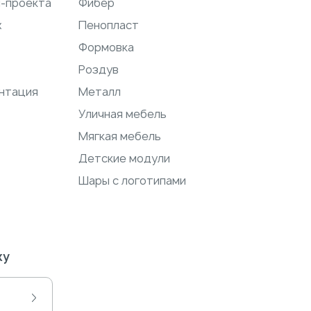
н-проекта
Фибер
ж
Пенопласт
Формовка
Роздув
нтация
Металл
Уличная мебель
Мягкая мебель
Детские модули
Шары с логотипами
ку